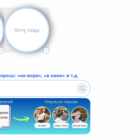
Хочу сюда
+
+
росы: «на море», «в кино» и т.д.