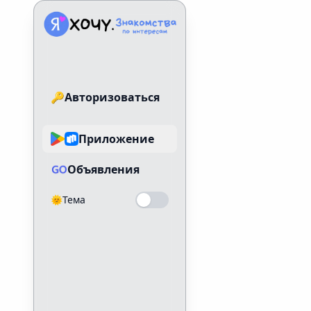
Знакомства по интересам
🔑
Авторизоваться
Приложение
Знако
Объявления
🌞
Тема