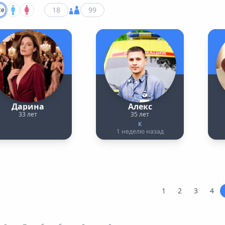
се
Дарина
Алекс
33 лет
35 лет
к
1 неделю назад
1
2
3
4