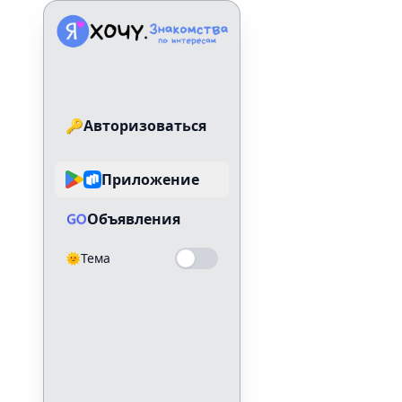
Знакомства по интересам
🔑
Авторизоваться
Приложение
Объявления
🌞
Тема