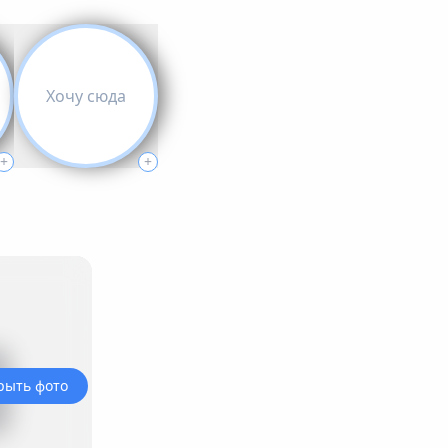
Хочу сюда
+
+
рыть фото