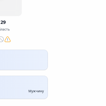
 29
бласть
Мужчину