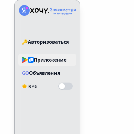
Знакомства по интересам
🔑
Авторизоваться
Приложение
Объявления
🌞
Тема