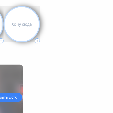
Хочу сюда
+
+
рыть фото
›