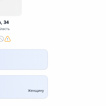
 34
бласть
Женщину