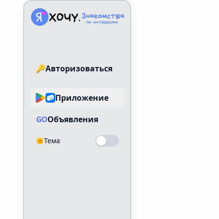
Знакомства по интересам
🔑
Авторизоваться
Приложение
Объявления
🌞
Тема