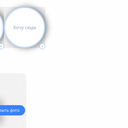
Хочу сюда
+
+
рыть фото