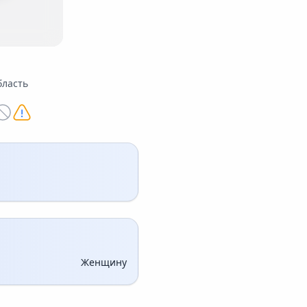
бласть
Женщину