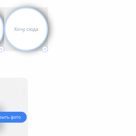
Хочу сюда
+
+
рыть фото