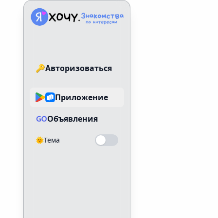
Знакомства по интересам
🔑
Авторизоваться
Приложение
Объявления
🌞
Тема